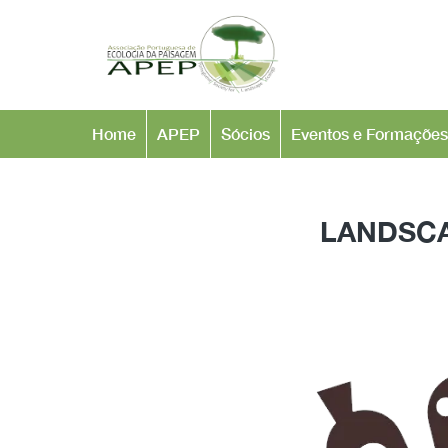
Home
APEP
Sócios
Eventos e Formações
LANDSCA